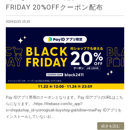
FRIDAY 20%OFFクーポン配布
2024/11/21 15:33
Pay IDアプリ専用のクーポンとなります。Pay IDアプリのURLはこち
らになります。↓https://thebase.com/to_app?
s=shop&shop_id=yomogisalt-buyshop-jp&follow=truePay IDアプリを
インストールしていないお...
続きを読む