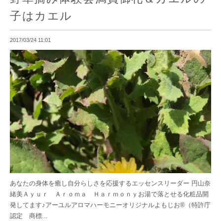
子はカエル
2017/03/24 11:01
あなたの身体を癒し自分らしさを応援するエッセンスリーダー 円山奈
緒美Ａｙｕｒ Ａｒｏｍａ Ｈａｒｍｏｎｙお湯で落とせる化粧品開
発してます♪アーユルアロマハーモニーオリジナルよもじお®（特許庁
認定 商標...