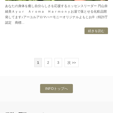
あなたの身体を癒し自分らしさを応援するエッセンスリーダー 円山奈
緒美Ａｙｕｒ Ａｒｏｍａ Ｈａｒｍｏｎｙお湯で落とせる化粧品開
発してます♪アーユルアロマハーモニーオリジナルよもじお®（特許庁
認定 商標...
続きを読む
1
2
3
次 >>
INFOトップへ