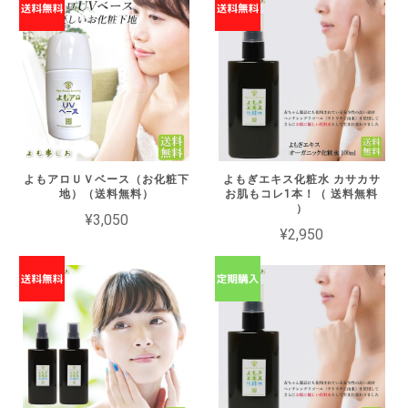
よもアロＵＶベース（お化粧下
よもぎエキス化粧水 カサカサ
地）（送料無料）
お肌もコレ1本！（ 送料無料
）
¥3,050
¥2,950