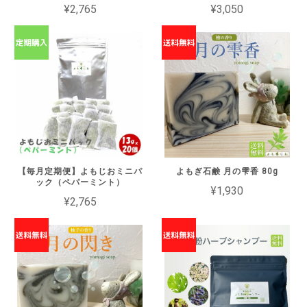
¥2,765
¥3,050
【毎月定期便】よもじおミニパ
よもぎ石鹸 月の雫香 80g
ック（ペパーミント）
¥1,930
¥2,765