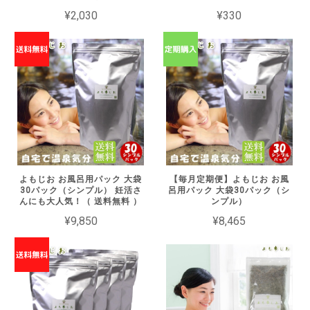
¥2,030
¥330
よもじお お風呂用パック 大袋
【毎月定期便】よもじお お風
30パック（シンプル） 妊活さ
呂用パック 大袋30パック（シ
んにも大人気！（ 送料無料 ）
ンプル）
¥9,850
¥8,465