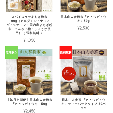
スパイスラテよもぎ粉末
日本山人参粉末「ヒュウガトウ
100g（カルダモン・ナツメ
キ」50g
グ・シナモン・国内産よもぎ粉
¥2,530
末・てんさい糖・しょうが使
用）（ 送料無料 ）
¥1,350
【毎月定期便】日本山人参粉末
日本山人参茶 「ヒュウガトウ
「ヒュウガトウキ」50g
キ」ティーバッグタイプ 30パ
ック
¥2,450