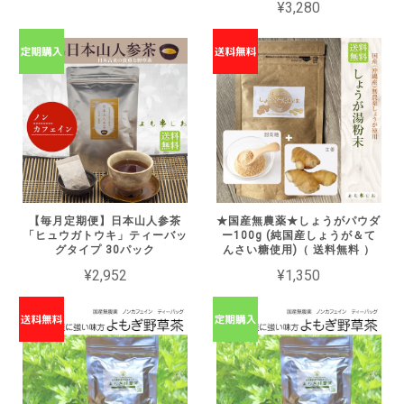
¥3,280
【毎月定期便】日本山人参茶
★国産無農薬★しょうがパウダ
「ヒュウガトウキ」ティーバッ
ー100g (純国産しょうが＆て
グタイプ 30パック
んさい糖使用)（ 送料無料 ）
¥2,952
¥1,350