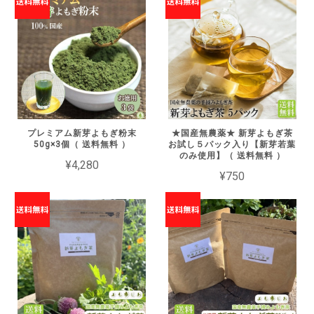
プレミアム新芽よもぎ粉末
★国産無農薬★ 新芽よもぎ茶
50g×3個（ 送料無料 ）
お試し５パック入り【新芽若葉
のみ使用】（ 送料無料 ）
¥4,280
¥750