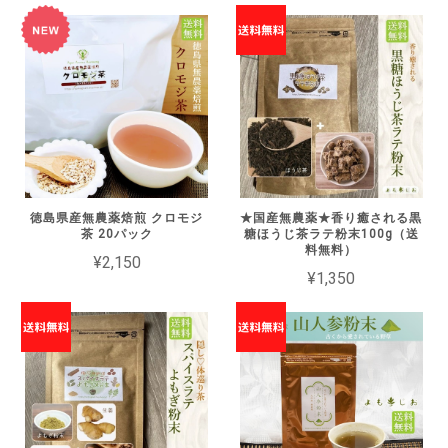
徳島県産無農薬焙煎 クロモジ
★国産無農薬★香り癒される黒
茶 20パック
糖ほうじ茶ラテ粉末100g（送
料無料）
¥2,150
¥1,350