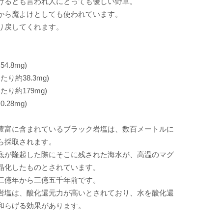
けるとも言われ人にとっても優しい野草。
から魔よけとしても使われています。
り戻してくれます。
54.8mg)
たり約38.3mg)
たり約179mg)
.28mg)
豊富に含まれているブラック岩塩は、数百メートルに
ら採取されます。
底が隆起した際にそこに残された海水が、高温のマグ
晶化したものとされています。
三億年から三億五千年前です。
岩塩は、酸化還元力が高いとされており、水を酸化還
和らげる効果があります。