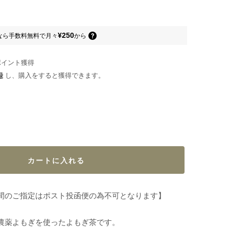
¥250
なら
手数料無料で
月々
から
ポイント
獲得
録
し、購入をすると獲得できます。
。
カートに入れる
間のご指定はポスト投函便の為不可となります】
農薬よもぎを使ったよもぎ茶です。