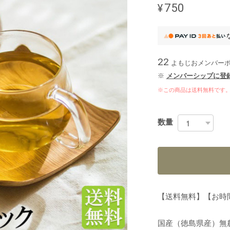
¥750
22
よもじおメンバー
※
メンバーシップに登
※この商品は
送料無料
です
数量
【送料無料】【お時
国産（徳島県産）無