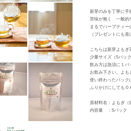
新芽のみを丁寧に手
苦味が無く 一般的
まるでハーブティー
（プレゼントにも喜
こちらは新芽よもぎ
少量サイズ（5パッ
飲み方は急須に１パ
お飲み下さい。よも
使い終わったパック
ふりかけにしてもＯ
原材料名：よもぎ（
内容量 ：5パック