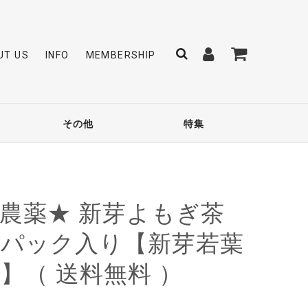
UT US
INFO
MEMBERSHIP
その他
特集
農薬★ 新芽よもぎ茶
５パック入り【新芽若葉
】（ 送料無料 ）