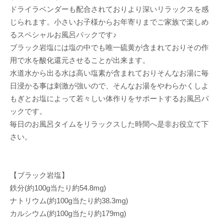
ドライラベンダーも配合されておりより深いリラックスを感
じられます。小さいお子様からお年寄りまでご家族で楽しめ
るスペシャルお風呂パックです♪
ブラック岩塩には塩の中でも唯一硫黄が含まれておりその作
用で水を酸化還元させることが出来ます。
水道水から出る水は高い塩素が含まれておりそんなお湯に毎
日浸かる事は刺激が強いので、そんなお湯をやわらかくしよ
もぎとお塩によって若々しい体作りをサポートするお風呂パ
ックです。
毎日のお風呂タイムをリラックスした時間へ是非お役立て下
さい。
【ブラック岩塩】
鉄分(約100g当たり約54.8mg)
ナトリウム(約100g当たり約38.3mg)
カルシウム(約100g当たり約179mg)