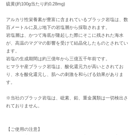
硫黄(約100g当たり約0.28mg)
アルカリ性栄養素が豊富に含まれているブラック岩塩は、数
百メートルに及ぶ地下の岩塩層から採取されます。
岩塩層は、かつて海底が隆起した際にそこに残された海水
が、高温のマグマの影響を受けて結晶化したものとされてい
ます。
岩塩の生成期間は約三億年から三億五千年前です。
ヒマラヤ産ブラック岩塩は、酸化還元力が高いとされてお
り、水を酸化還元し、肌への刺激を和らげる効果がありま
す。
※当社のブラック岩塩は、砒素、鉛、重金属類は一切検出さ
れておりません。
【ご使用の注意】