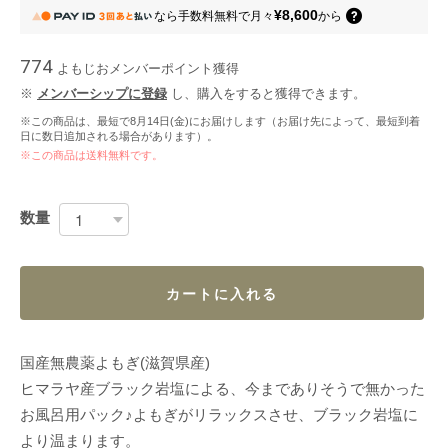
¥8,600
なら
手数料無料で
月々
から
774
よもじおメンバーポイント
獲得
※
メンバーシップに登録
し、購入をすると獲得できます。
※この商品は、最短で8月14日(金)にお届けします（お届け先によって、最短到着
日に数日追加される場合があります）。
※この商品は
送料無料
です。
数量
カートに入れる
国産無農薬よもぎ(滋賀県産)
ヒマラヤ産ブラック岩塩による、今までありそうで無かった
お風呂用パック♪よもぎがリラックスさせ、ブラック岩塩に
より温まります。