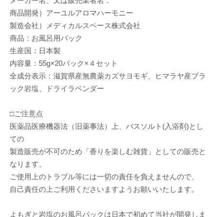
メーカー名、又は販売業者名：
商品開発）アーユルアロマハーモニー
製造会社）メディカルスペース株式会社
商品：お風呂用パック
生産国：日本製
内容量：55g×20パック×４セット
全成分表示：滋賀県産無農薬カズサヨモギ、ヒマラヤ産ブラ
ック岩塩、ドライラベンダー
□ご注意点
医薬品医療機器法（旧薬事法）上、バスソルト(入浴剤)とし
ての
製造販売が不可のため「香りを楽しむ雑貨」としての販売と
なります。
ご使用上のトラブル等には一切の責任を負えませんので、
自己責任の上ご利用くださいますようお願いいたします。
よもぎと岩塩のお風呂パックは日本で初めて当社が開発しま