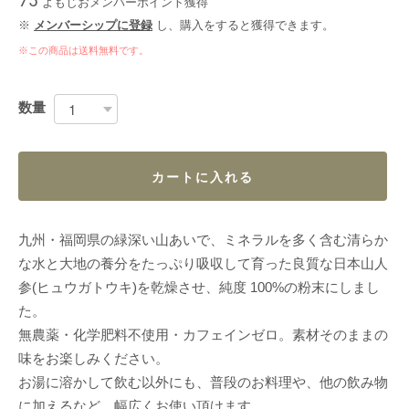
75
よもじおメンバーポイント
獲得
※
メンバーシップに登録
し、購入をすると獲得できます。
※この商品は
送料無料
です。
数量
カートに入れる
九州・福岡県の緑深い山あいで、ミネラルを多く含む清らか
な水と大地の養分をたっぷり吸収して育った良質な日本山人
参(ヒュウガトウキ)を乾燥させ、純度 100%の粉末にしまし
た。
無農薬・化学肥料不使用・カフェインゼロ。素材そのままの
味をお楽しみください。
お湯に溶かして飲む以外にも、普段のお料理や、他の飲み物
に加えるなど、幅広くお使い頂けます。