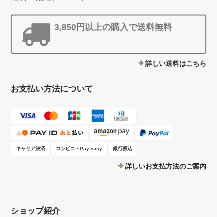
すく、美味しい御茶です。
3,850円以上の購入で送料無料
この度はレビューありがとうございま
す。(*^-^*) 飲みやすく美味しいとのお言
葉大変嬉しく思います。 これから暑く
詳しい送料はこちら
なってきますが、日々の健康サポートに
是非よもぎ野草茶をお役立て頂けたら嬉
しいです。 またのご来店をスタッフ一
お支払い方法について
同心よりお待ちしております。
キャリア決済
コンビニ・Pay-easy
銀行振込
お得な２袋セット ★国産無農薬★ 新芽よもぎ茶 大袋30パック【新芽若葉のみ使用】（ 送料無料 ）
2026/05/15
詳しいお支払方法のご案内
いつもありがとうございます。 手書きの優しいメッセージと、美味し
い飴のプレゼントが本当に嬉しいです！ よもぎ茶はとても美味しく
て、毎日ゴクゴク飲んでます。 ありがとうございました！
ショップ紹介