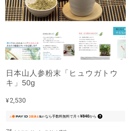
日本山人参粉末「ヒュウガトウ
キ」50g
¥2,530
¥840
なら
手数料無料で
月々
から