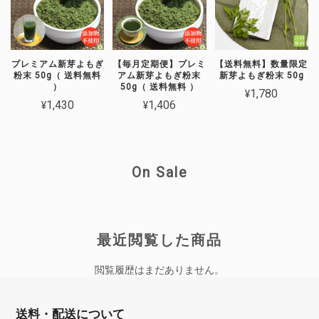
山人参はよもぎ同じで強壮パワーが高い
野草ですが 大変苦みが強い野草です。
ティーバックタイプは温かくしてお召上
プレミアム新芽よもぎ
【毎月定期便】プレミ
【送料無料】数量限定
がり頂くと さほど苦みは強く感じられ
粉末 50g（ 送料無料
アム新芽よもぎ粉末
新芽よもぎ粉末 50g
ませんので、苦みが強いなと感じた場合
）
50g（ 送料無料 ）
¥1,780
は 冷める前二お召し上がり頂くと良い
¥1,430
¥1,406
です(*^-^*) 美容健康双方にヨモギ同様ア
プローチしてくれますので これからも
是非健やかな生活習慣にお役立て下さい
ませ。
On Sale
最近閲覧した商品
★国産無農薬★ よもぎ野草茶 20パック（送料無料）
2026/06/19
閲覧履歴はまだありません。
本日無事に受け取りました。 プレゼントもありがとうございます。
こちらこそお気遣いいただき、ありがとうございます。 とても飲みや
送料・配送について