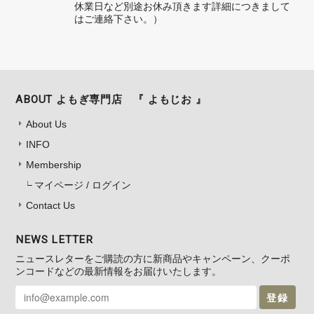
休業日など別途お休み頂きます詳細につきまして
います。 こちらこそ、いつもよもじお
はご連絡下さい。）
ショップをご利用して下さり スタッフ
一同心より深く感謝申し上げます。(*^-
^*) 今後とも末永くご愛顧を賜りますよ
う どうぞ宜しくお願い致します。
ABOUT よもぎ専門店 『 よもじお 』
About Us
INFO
よもぎエキス化粧水 カサカサお肌もコレ1本！（ 送料無料 ）
2026/03/27
Membership
マイページ / ログイン
Contact Us
NEWS LETTER
新芽よもぎ粉末 150g（ 送料無料 ）
ニュースレターをご購読の方に新商品やキャンペーン、クーポ
2026/03/22
ンコードなどの最新情報をお届けいたします。
登録