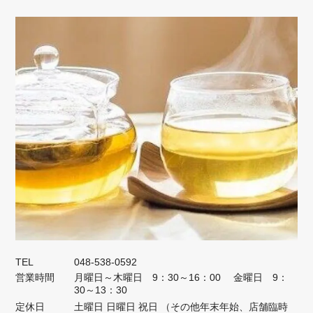
こちらこそいつもありがとうございます
(*^-^*) 美味しくお召し上がり頂け大変嬉
しく、またわざわざレビューして下さり
スタッフ一同心より深く感謝申し上げま
す。 これからも引き続きご愛顧を賜り
ますよう どうぞ宜しくお願い申し上げ
ます。 店長 円山より
★国産無農薬★ よもぎ野草茶 20パック（送料無料）
2026/04/18
無事に受け取りました。 いつも迅速なご対応ありがとうございます。
TEL
048-538-0592
おいしくいただいています。
営業時間
月曜日～木曜日 9：30～16：00 金曜日 9：
30～13：30
この度はご感想を下さりありがとうござ
定休日
土曜日 日曜日 祝日 （その他年末年始、店舗臨時