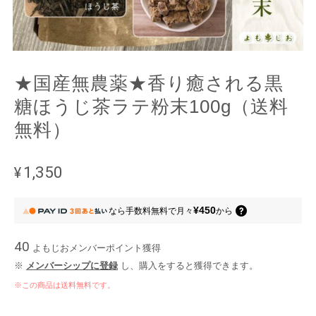
★国産無農薬★香り癒される黒
糖ほうじ茶ラテ粉末100g（送料
無料）
¥1,350
¥450
なら
手数料無料で
月々
から
40
よもじおメンバーポイント
獲得
※
メンバーシップに登録
し、購入をすると獲得できます。
※この商品は
送料無料
です。