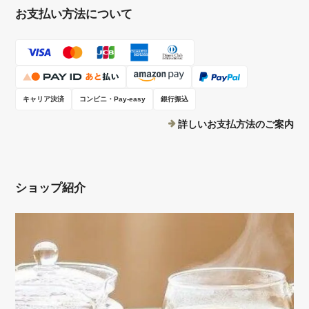
しいです。 またのご来店をスタッフ一
お支払い方法について
同心よりお待ちしております。
キャリア決済
コンビニ・Pay-easy
銀行振込
お得な２袋セット ★国産無農薬★ 新芽よもぎ茶 大袋30パック【新芽若葉のみ使用】（ 送料無料 ）
2026/05/15
詳しいお支払方法のご案内
いつもありがとうございます。 手書きの優しいメッセージと、美味し
い飴のプレゼントが本当に嬉しいです！ よもぎ茶はとても美味しく
て、毎日ゴクゴク飲んでます。 ありがとうございました！
ショップ紹介
こちらこそいつもありがとうございます
(*^-^*) 美味しくお召し上がり頂け大変嬉
しく、またわざわざレビューして下さり
スタッフ一同心より深く感謝申し上げま
す。 これからも引き続きご愛顧を賜り
ますよう どうぞ宜しくお願い申し上げ