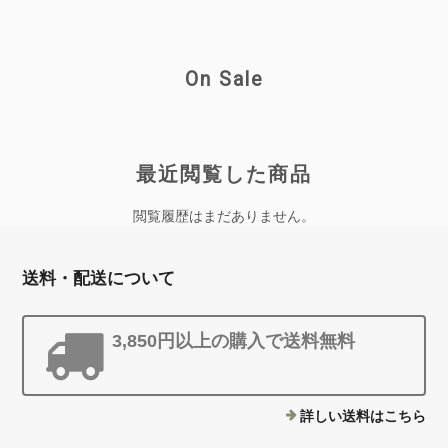
プローチしてくれますので これからも
是非健やかな生活習慣にお役立て下さい
ませ。
On Sale
最近閲覧した商品
★国産無農薬★ よもぎ野草茶 20パック（送料無料）
2026/06/19
閲覧履歴はまだありません。
本日無事に受け取りました。 プレゼントもありがとうございます。
こちらこそお気遣いいただき、ありがとうございます。 とても飲みや
送料・配送について
すく、美味しい御茶です。
3,850円以上の購入で送料無料
この度はレビューありがとうございま
す。(*^-^*) 飲みやすく美味しいとのお言
葉大変嬉しく思います。 これから暑く
詳しい送料はこちら
なってきますが、日々の健康サポートに
是非よもぎ野草茶をお役立て頂けたら嬉