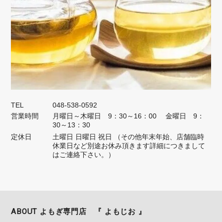
ます。 店長 円山より
★国産無農薬★ よもぎ野草茶 20パック（送料無料）
2026/04/18
無事に受け取りました。 いつも迅速なご対応ありがとうございます。
TEL
048-538-0592
おいしくいただいています。
営業時間
月曜日～木曜日 9：30～16：00 金曜日 9：
30～13：30
この度はご感想を下さりありがとうござ
定休日
土曜日 日曜日 祝日 （その他年末年始、店舗臨時
休業日など別途お休み頂きます詳細につきまして
います。 こちらこそ、いつもよもじお
はご連絡下さい。）
ショップをご利用して下さり スタッフ
一同心より深く感謝申し上げます。(*^-
^*) 今後とも末永くご愛顧を賜りますよ
う どうぞ宜しくお願い致します。
ABOUT よもぎ専門店 『 よもじお 』