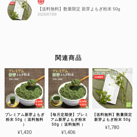
【送料無料】数量限定 新芽よもぎ粉末 50g
2026/07/09
日本山人参茶 「ヒュウガトウキ」ティーバッグタイプ 30パック
関連商品
2026/06/19
苦いですが癖になります。
山人参はよもぎ同じで強壮パワーが高い
野草ですが 大変苦みが強い野草です。
ティーバックタイプは温かくしてお召上
プレミアム新芽よもぎ
【毎月定期便】プレミ
【送料無料】数量限定
がり頂くと さほど苦みは強く感じられ
粉末 50g（ 送料無料
アム新芽よもぎ粉末
新芽よもぎ粉末 50g
ませんので、苦みが強いなと感じた場合
）
50g（ 送料無料 ）
¥1,780
は 冷める前二お召し上がり頂くと良い
¥1,430
¥1,406
です(*^-^*) 美容健康双方にヨモギ同様ア