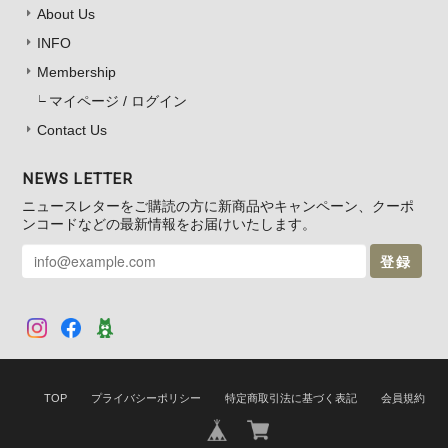
About Us
INFO
よもぎエキス化粧水 カサカサお肌もコレ1本！（ 送料無料 ）
2026/03/27
Membership
マイページ / ログイン
Contact Us
NEWS LETTER
新芽よもぎ粉末 150g（ 送料無料 ）
ニュースレターをご購読の方に新商品やキャンペーン、クーポ
2026/03/22
ンコードなどの最新情報をお届けいたします。
登録
新芽よもぎ粉末 150g（ 送料無料 ）
2026/03/19
TOP
プライバシーポリシー
特定商取引法に基づく表記
会員規約