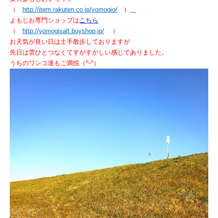
（
http://item.rakuten.co.jp/yomogio/
）
よもじお専門ショップは
こちら
（
http://yomogisalt.buyshop.jp/
）
お天気が良い日は土手散歩しておりますが
先日は雲ひとつなくてすがすがしい感じでありました。
うちのワンコ達もご満悦（^‐^）