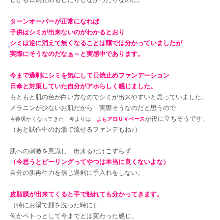
ターンオーバーが正常になれば
子供はシミが出来ないのがわかるとおり
シミは逆に消えて無くなることは頭では分かっていましたが
実際にそうなのだなぁ～と実感中であります。
今まで過剰にシミを気にして日焼止めファンデーション
日傘と対策していた自分がアホらしく感じました。
もともと肌の色が白い方なのでシミが出来やすいと思っていました。
メラニンが少ないお肌だから 実際そうなのだと思うので
が役に立ちそうです。
今後暖かくなってきた 今よりは、
よもアロＵＶベース
（あと試作中のお湯で流せるファンデもね♪）
肌への刺激を意識し 出来るだけこすらず
（今思うとピーリングってやつは本当に良くないよな）
自分の肌再生力を信じ過剰に手入れをしない。
皮脂膜が出来てくると手で触れても分かってきます。
（特にお湯で顔を洗った時に）
何かペトっとして今までとは変わった感じ。