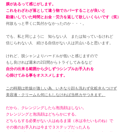
膜があるって感じがします。
これをわざわざ落として違う物でカバーすることが良いと
勘違いしていた時間とお金・労力を返して欲しいくらいです（笑）
何故もっと早くに気付かなかったのか・・・。
でも、私と同じように 知らない人 または知っているけれど
信じられない人 続ける自信がない人は沢山いると思います。
けれど、脱シャンよりハードルが低いと感じますので
もし良ければ週末の2日間からトライしてみるなど
自分の出来る範囲から少しずつシンプルお手入れを
心掛けてみる事をオススメします。
この時期は乾燥が激しい為、いきなり顔も洗わず化粧水もつけず
美容液・クリームも何にもしなければ当然カサつきます。
だから、クレンジングしたら泡洗顔はしない。
クレンジングと泡洗顔はどちらかにする。
どちらもする必要がない人はぬるま湯（水は冷たいものね）で
その後のお手入れは今まで３ステップだった人も