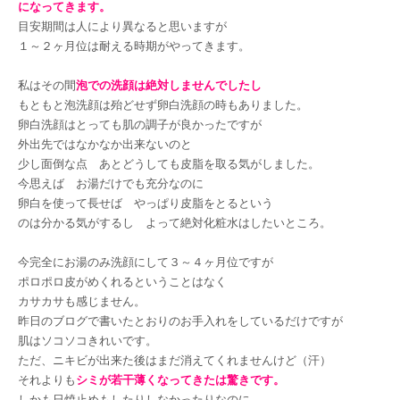
になってきます。
目安期間は人により異なると思いますが
１～２ヶ月位は耐える時期がやってきます。
私はその間
泡での洗顔は絶対しませんでしたし
もともと泡洗顔は殆どせず卵白洗顔の時もありました。
卵白洗顔はとっても肌の調子が良かったですが
外出先ではなかなか出来ないのと
少し面倒な点 あとどうしても皮脂を取る気がしました。
今思えば お湯だけでも充分なのに
卵白を使って長せば やっぱり皮脂をとるという
のは分かる気がするし よって絶対化粧水はしたいところ。
今完全にお湯のみ洗顔にして３～４ヶ月位ですが
ポロポロ皮がめくれるということはなく
カサカサも感じません。
昨日のブログで書いたとおりのお手入れをしているだけですが
肌はソコソコきれいです。
ただ、ニキビが出来た後はまだ消えてくれませんけど（汗）
それよりも
シミが若干薄くなってきたは驚きです。
しかも日焼止めもしたりしなかったりなのに。