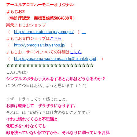
アーユルアロマハーモニー
オリジナル
よもじお
®
（特許庁認定 商標登録第5864638号）
楽天よもじおショップ
（
http://item.rakuten.co.jp/yomogio/
）
よもじお専門ショップは
こちら
（
http://yomogisalt.buyshop.jp/
）
よもじお、サロンについての詳細は
こちら
（
http://ayuraroma.wix.com/aah-hp#!blank/kyfpd
）
☆☆☆☆☆☆☆☆☆☆☆☆☆☆☆☆☆☆☆☆☆☆
こんにちは♪
シンプルズボラお手入れをするとお肌はどうなるのか？
について今日はお話しようと思います（＾‐^）
まず、トライしてすぐ感じたこと。
お肌は乾燥して ザラザラになります。
それは、はじめのうちは仕方のないことですが
それに慣れてくると不思議と
化粧水をつけなくても
顔を洗っていない訳ですから、それなりに潤っているお肌