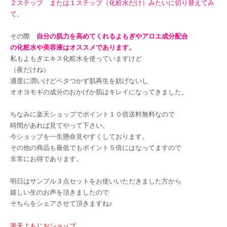
２ステップ または１ステップ（化粧水だけ）みたいに切り替えてみ
て。
その際
自分の肌力を高めてくれるよもぎやアロエ成分配合
の化粧水や美容液はオススメであります。
私もよもぎエキス化粧水を使っていますけど
（夜だけね）
適度に潤いけどベタつかず肌再生を妨げないし
オオヨモギの成分のおかげか肌はキレイになってきました。
ちなみに楽天ショップでポイント１０倍送料無料なので
時間があれば見てやって下さい。
今ショップを一生懸命見やすくしております。
その他の商品も最低でもポイント５倍にはなってますので
非常にお得であります。
明日はサンプル３点セットをお使いいただきました方から
嬉しい生のお声を頂きましたので
そちらをシェアさせて頂きますね♪
楽天よもじおショップ